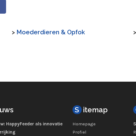
>
Moederdieren & Opfok
euws
S
itemap
w: HappyFeeder als innovatie
Homepage
S
rrijking
Profiel
R