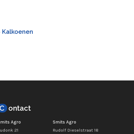
>
Kalkoenen
C
ontact
mits Agro
Smits Agro
udonk 21
Rudolf Dieselstraat 18