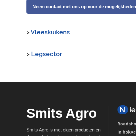
Neem contact met ons op voor de mogelijkheden
>
Vleeskuikens
>
Legsector
N
i
Smits Agro
Roadsho
Smits Agro is met eigen producten en
in hokve