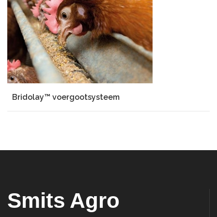
Bridolay™ voergootsysteem
Smits Agro