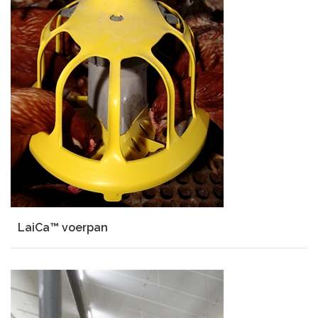
LaiCa™ voerpan