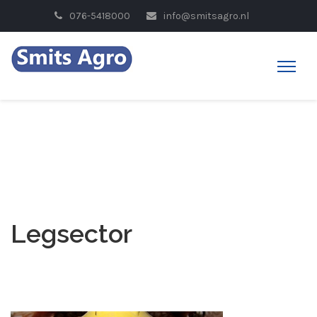
076-5418000
info@smitsagro.nl
Legsector